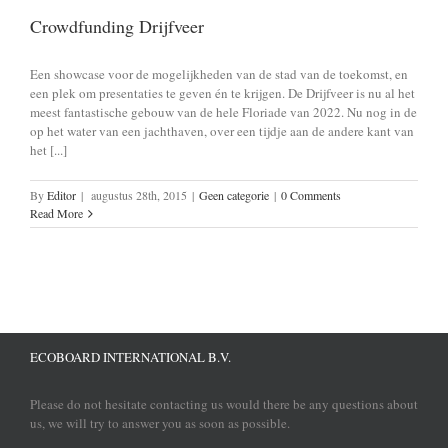
Crowdfunding Drijfveer
Een showcase voor de mogelijkheden van de stad van de toekomst, en
een plek om presentaties te geven én te krijgen. De Drijfveer is nu al het
meest fantastische gebouw van de hele Floriade van 2022. Nu nog in de
op het water van een jachthaven, over een tijdje aan de andere kant van
het [...]
By
Editor
|
augustus 28th, 2015
|
Geen categorie
|
0 Comments
Read More
ECOBOARD INTERNATIONAL B.V.
Please do not hesitate contacting us would there be any questions about
us, we will try to answer you as soon as possible.